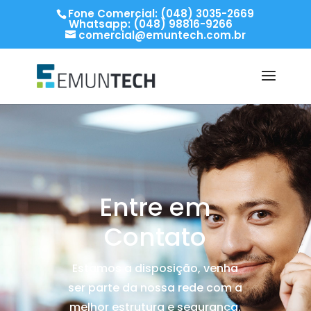
Fone Comercial: (048) 3035-2669
Whatsapp: (048) 98816-9266
comercial@emuntech.com.br
Entre em
Contato
Estamos a disposição, venha
ser parte da nossa rede com a
melhor estrutura e segurança.